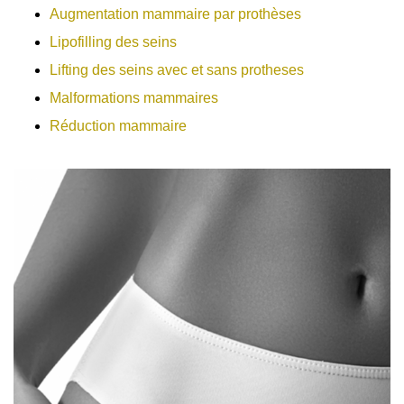
Augmentation mammaire par prothèses
Lipofilling des seins
Lifting des seins avec et sans protheses
Malformations mammaires
Réduction mammaire