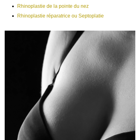
Rhinoplastie de la pointe du nez
Rhinoplastie réparatrice ou Septoplatie