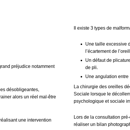
Rajeunissement des mains
Rhinoplastie sans chirurgie
Il existe 3 types de malform
Traitements contre la transpirati
Une taille excessive 
l’écartement de l’oreil
Un défaut de plicature 
n grand préjudice notamment
de pli.
Une angulation entre l
La chirurgie des oreilles dé
ues désobligeantes,
Sociale lorsque le décollem
iner alors un réel mal-être
psychologique et sociale i
Lors de la consultation pré-
réalisant une intervention
réaliser un bilan photograp