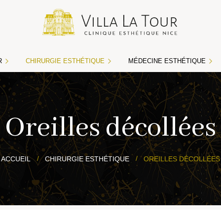
R
CHIRURGIE ESTHÉTIQUE
MÉDECINE ESTHÉTIQUE
 au laser médical
Acide hyaluronique
Oreilles décollées
Botox
Cryolipolyse
ACCUEIL
CHIRURGIE ESTHÉTIQUE
OREILLES DÉCOLLÉES
Lasers CO2
Macrolane
Mésolift ou mésotherapie
Peelings