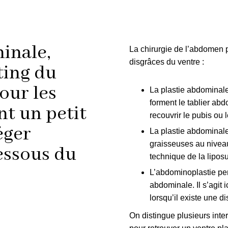
Rajeunissement des mains
Rhinoplastie sans chirurgie
inale,
La chirurgie de l’abdomen p
Traitements contre la transpirati
disgrâces du ventre :
ting du
our les
La plastie abdominal
forment le tablier abd
nt un petit
recouvrir le pubis ou 
éger
La plastie abdominal
graisseuses au niveau
essous du
technique de la lipos
L’abdominoplastie per
abdominale. Il s’agit 
lorsqu’il existe une d
On distingue plusieurs inte