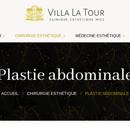
R
CHIRURGIE ESTHÉTIQUE
MÉDECINE ESTHÉTIQUE
 au laser médical
Acide hyaluronique
Plastie abdominal
Botox
Cryolipolyse
ACCUEIL
CHIRURGIE ESTHÉTIQUE
PLASTIE ABDOMINALE
Lasers CO2
Macrolane
Mésolift ou mésotherapie
Peelings