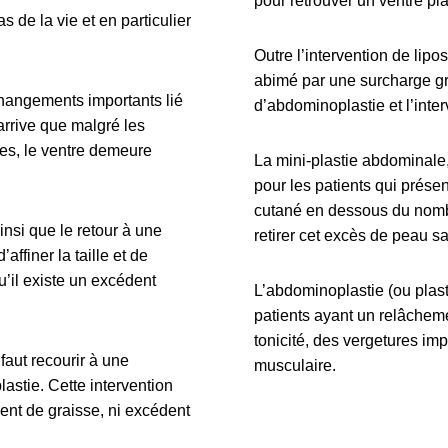
pour retrouver un ventre pla
s de la vie et en particulier
Outre l’intervention de lipo
abimé par une surcharge grai
changements importants lié
d’abdominoplastie et l’inte
 arrive que malgré les
ives, le ventre demeure
La mini-plastie abdominale,
pour les patients qui prése
cutané en dessous du nombr
ainsi que le retour à une
retirer cet excès de peau s
affiner la taille et de
u’il existe un excédent
L’abdominoplastie (ou plas
patients ayant un relâcheme
tonicité, des vergetures im
 faut recourir à une
musculaire.
astie. Cette intervention
ent de graisse, ni excédent