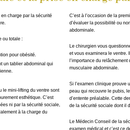
 en charge par la sécurité
C’est à l’occasion de la premi
re.
d’évaluer la possibilité ou no
abdominale.
 ou totale :
Le chirurgien vous questionn
et vous examinera le ventre. 
tion pour obésité.
l’importance du relâchement c
t un tablier abdominal qui
musculaire abdominale.
bienne.
Si l’examen clinique prouve u
le mini-lifting du ventre sont
peau qui recouvre le pubis, l
purement esthétique. C’est
d’entente préalable. Cette de
es ni par la sécurité sociale,
de la sécurité sociale dont il
gralement à la charge du
Le Médecin Conseil de la sécu
examen médical et c’est ce de